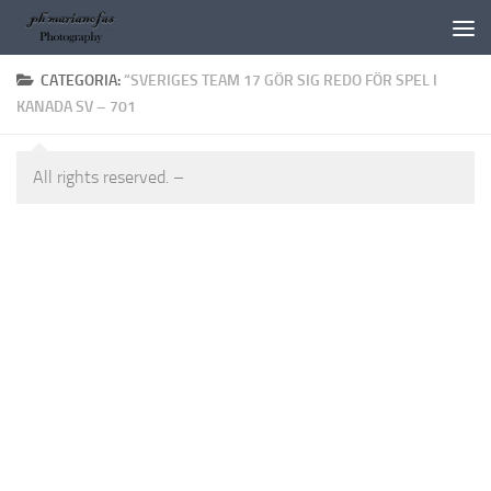
Salta al contenuto
CATEGORIA:
“SVERIGES TEAM 17 GÖR SIG REDO FÖR SPEL I
KANADA SV – 701
All rights reserved. –