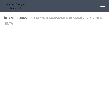
Salta al contenuto
CATEGORIA:
POSTIMYYNTI MORSIAMEN KESKIMГ¤Г¤RГ¤INEN
HINTA