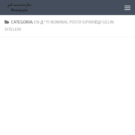
Salta al contenuto
CATEGORIA:
EN Д°YI NOMINAL POSTA SIPARIЕЏI GELIN
SITELERI