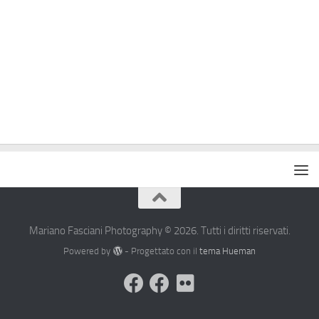
Mariano Fasciani Photography © 2026. Tutti i diritti riservati.
Powered by
- Progettato con il
tema Hueman