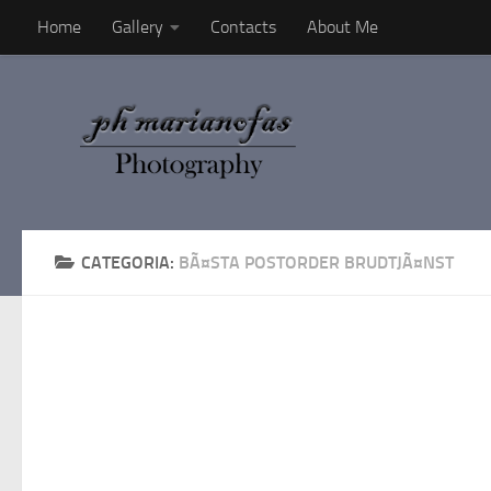
Home
Gallery
Contacts
About Me
Salta al contenuto
CATEGORIA:
BÃ¤STA POSTORDER BRUDTJÃ¤NST