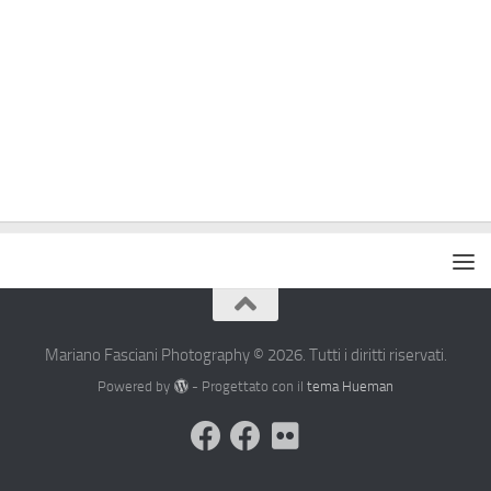
Mariano Fasciani Photography © 2026. Tutti i diritti riservati.
Powered by
- Progettato con il
tema Hueman