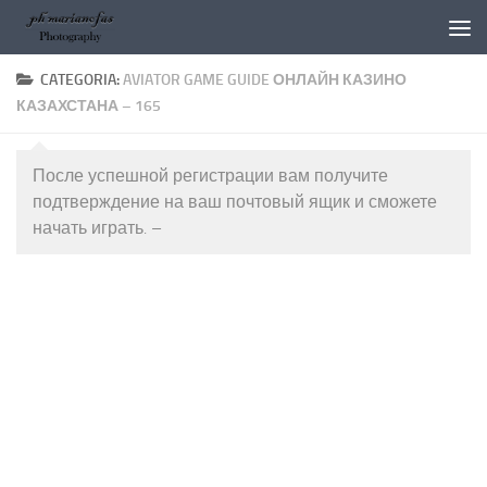
Salta al contenuto
CATEGORIA:
AVIATOR GAME GUIDE ОНЛАЙН КАЗИНО
КАЗАХСТАНА – 165
После успешной регистрации вам получите
подтверждение на ваш почтовый ящик и сможете
начать играть. –